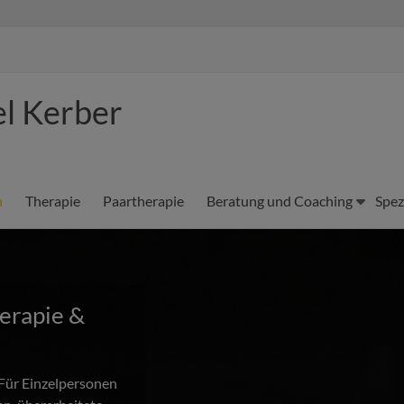
el Kerber
n
Therapie
Paartherapie
Beratung und Coaching
Spez
erapie &
. Für Einzelpersonen