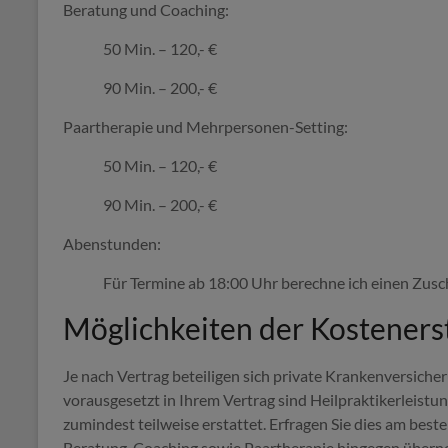
Beratung und Coaching:
50 Min. – 120,- €
90 Min. – 200,- €
Paartherapie und Mehrpersonen-Setting:
50 Min. – 120,- €
90 Min. – 200,- €
Abenstunden:
Für Termine ab 18:00 Uhr berechne ich einen Zusch
Möglichkeiten der Kosteners
Je nach Vertrag beteiligen sich private Krankenversich
vorausgesetzt in Ihrem Vertrag sind Heilpraktikerleistu
zumindest teilweise erstattet. Erfragen Sie dies am best
Beratung, Coaching sowie Paartherapie hingegen übern