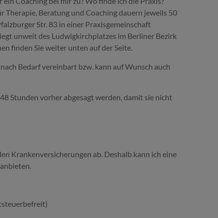
ein Coaching bei mir zu? Wo finde ich die Praxis?
ür Therapie, Beratung und Coaching dauern jeweils 50
Pfalzburger Str. 83 in einer Praxisgemeinschaft
 liegt unweit des Ludwigkirchplatzes im Berliner Bezirk
n finden Sie weiter unten auf der Seite.
d nach Bedarf vereinbart bzw. kann auf Wunsch auch
 48 Stunden vorher abgesagt werden, damit sie nicht
den Krankenversicherungen ab. Deshalb kann ich eine
 anbieten.
steuerbefreit)