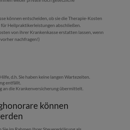
sse können entscheiden, ob sie die Therapie-Kosten
ür Heilpraktikerleistungen abschließen.
osten von ihrer Krankenkasse erstatten lassen, wenn
e vorher nachfragen!)
fe, d.h. Sie haben keine langen Wartezeiten.
g entfällt.
g an die Krankenversicherung übermittelt.
ghonorare können
werden
Sie im Rahmen Ihrer Steuererklärung als