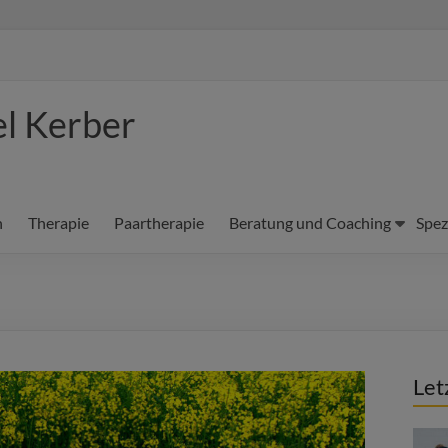
el Kerber
n
Therapie
Paartherapie
Beratung und Coaching
Spez
Let