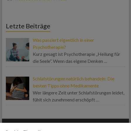
Letzte Beiträge
Was passiert eigentlich in einer
Psychotherapie?
Kurz gesagt ist Psychotherapie „Heilung für
die Seele“. Wenn das eigene Denken
…
Schlafstörungen natürlich behandeln: Die
besten Tipps ohne Medikamente
Wer längere Zeit unter Schlafstörungen leidet,
fühlt sich zunehmend erschöpft
…